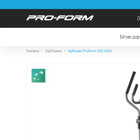
0
Бігові до
Головна
Орбітреки
Орбітрек ProForm 525 CSE+