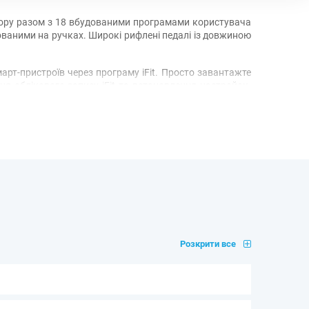
пору разом з 18 вбудованими програмами користувача
ваними на ручках. Широкі рифлені педалі із довжиною
арт-пристроїв через програму iFit. Просто завантажте
ння облікового запису iFit та встановлення настройок.
ки для легкого переміщення після тренування.
Розкрити все