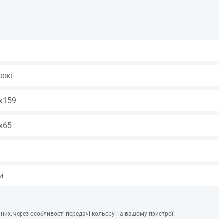
режі
х159
х65
и
них, через особливості передачі кольору на вашому пристрої.