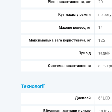
Рівні навантаження, шт
20
Кут нахилу рампи
не рег
Махове колесо, кг
14
Максимальна вага користувача, кг
125
Привід
задній
Система навантаження
електр
Технології
Дисплей
6" LCD
Вбудовані датчики пульсу
да (ру