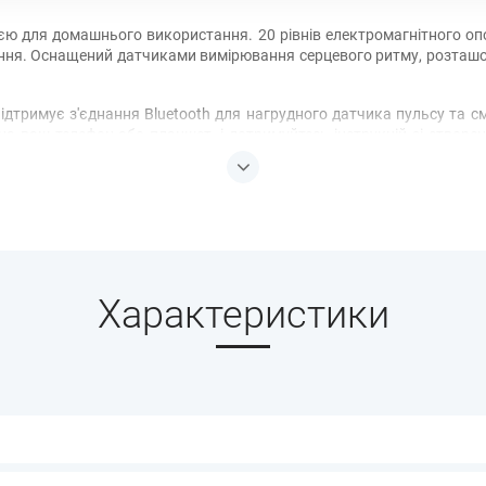
ю для домашнього використання. 20 рівнів електромагнітного о
ння. Оснащений датчиками вимірювання серцевого ритму, розташо
ідтримує з'єднання Bluetooth для нагрудного датчика пульсу та см
 на ваш телефон або планшет, і дотримуйтесь інструкцій зі створе
оз'єм для підключення музичного плеєра та транспортувальні роли
Характеристики