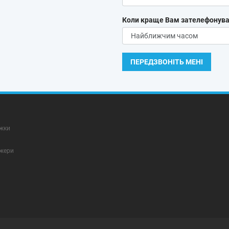
Коли краще Вам зателефонува
іжки
жери