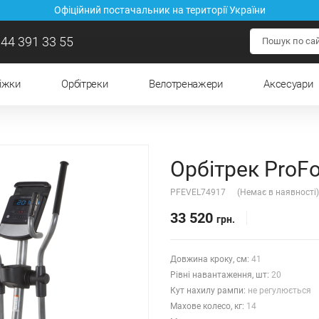
Офіційний постачальник на території України
44 391 33 55
ріжки
Орбітреки
Велотренажери
Аксесуари
Орбітрек ProF
PFEVEL74917
(Немає в наявності)
33 520
грн.
Довжина кроку, см:
41
Рівні навантаження, шт:
20
Кут нахилу рампи:
не регулюється
Махове колесо, кг:
14