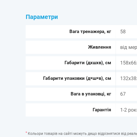
Параметри
Вага тренажера, кг
58
Живлення
від ме
Габарити (дхшхв), см
158х66
Габарити упаковки (д×ш×в), см
132х38
Вага в упаковці, кг
67
Гарантія
1-2 рок
*
Кольори товарів на сайті можуть дещо відрізнятися від реаль