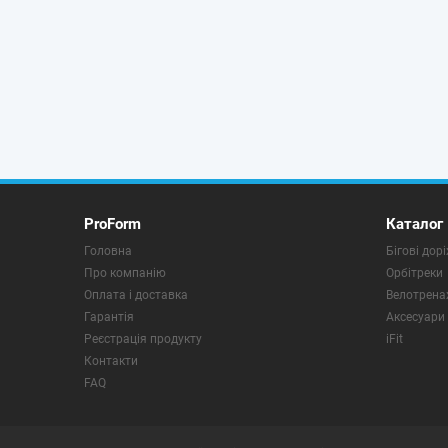
ProForm
Каталог
Головна
Бігові дор
Про компанію
Орбітреки
Оплата і доставка
Велотрена
Гарантія
Аксесуари
Реєстрація продукту
iFit
Контакти
FAQ