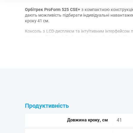
Орбітрек ProForm 525 CSE+
з компактною конструкціє
дають можливість підбирати індивідуальні навантаже
кроку 41 см.
Консоль з LCD-дисплеєм та інтуїтивним інтерфейсом п
програму iFit Coach Redy з App Store або Google Play
Тренажер також має тримач для планшета та пляшки, р
Продуктивність
Довжина кроку, см
41