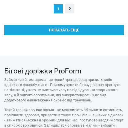
1
2
ПОКАЗАТЬ ЕЩЕ
Бігові доріжки ProForm
Займатися бігом вдома - це новий тренд серед прихильників
здорового способу життя. Причому купити бігову доріжку прагнуть
не тільки ті, у кого не вистачає часу на відвідування спортивного
залу, а й завзяті спортсмени, які використовують їх як вид
додаткового навантаження окремо від тренувань.
Такий тренажер у вас вдома - це можливість збільшити активність,
поліпшити здоров'я, привести в тонус тіло. І більше ніяких відмовок
- займатися можна в зручний для вас час, поступово вводячи спорт
в список своїх звичок. Залишилася справа за малим - вибрати і