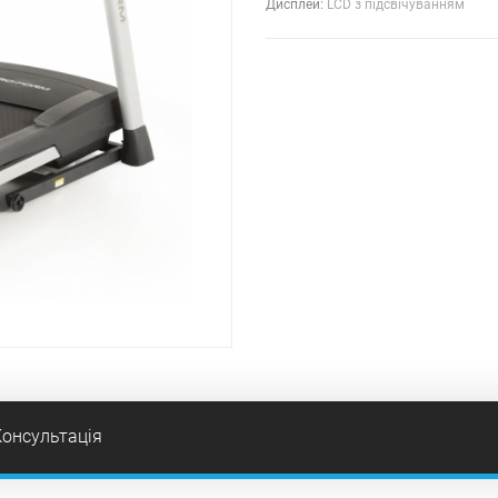
Дисплей:
LCD з підсвічуванням
Консультація