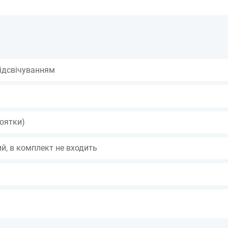
підсвічуванням
коятки)
ий, в комплект не входить