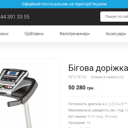
Офіційний постачальник на території України
44 391 33 55
ріжки
Орбітреки
Велотренажери
Аксесуари
Бігова доріжка
PETL79713
(Немає в наявності)
50 280
грн.
Потужність двигуна, к.с:
2,25 DurX™
Максимальна швидкість, км / год:
1
Кут нахилу:
0-10 град. (Ручна)
Прoграми:
18