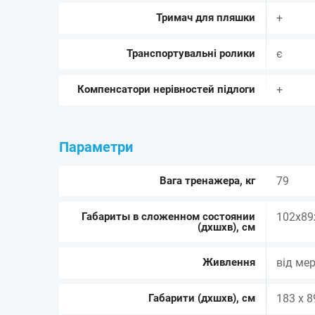
Тримач для пляшки
+
Транспортувальні ролики
є
Компенсатори нерівностей підлоги
+
Параметри
Вага тренажера, кг
79
Габариты в сложенном состоянии
102x89
(дхшхв), см
Живлення
від ме
Габарити (дхшхв), см
183 x 8