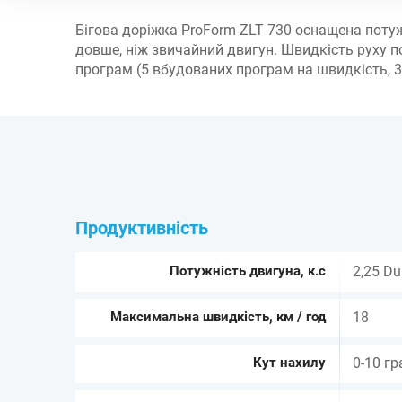
Бігова доріжка ProForm ZLT 730 оснащена потуж
довше, ніж звичайний двигун. Швидкість руху п
програм (5 вбудованих програм на швидкість, 3 н
Продуктивність
Потужність двигуна, к.с
2,25 D
Максимальна швидкість, км / год
18
Кут нахилу
0-10 гр