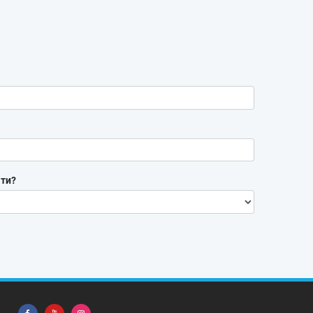
я
ти?