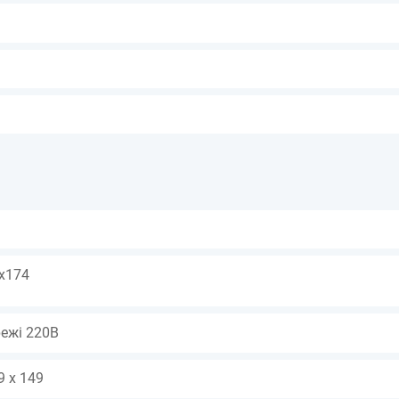
x174
режі 220В
9 x 149