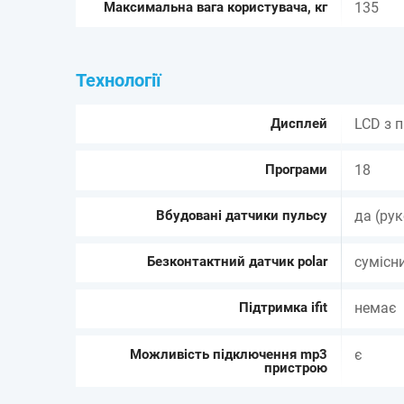
Максимальна вага користувача, кг
135
Технології
Дисплей
LCD з 
Програми
18
Вбудовані датчики пульсу
да (ру
Безконтактний датчик polar
сумісн
Підтримка ifit
немає
Можливість підключення mp3
є
пристрою