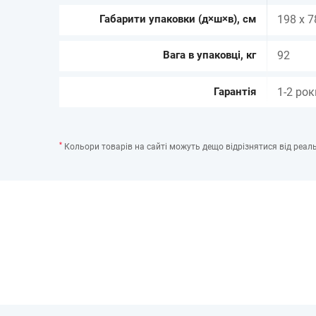
Габарити упаковки (д×ш×в), см
198 x 7
Вага в упаковці, кг
92
Гарантія
1-2 рок
*
Кольори товарів на сайті можуть дещо відрізнятися від реаль