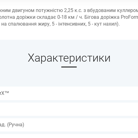
ним двигуном потужністю 2,25 к.с. з вбудованим куллером,
олотна доріжки складає 0-18 км / ч. Бігова доріжка ProFo
а спалювання жиру, 5 - інтенсивних, 5 - кут нахил).
Характеристики
urX™
ад. (Ручна)