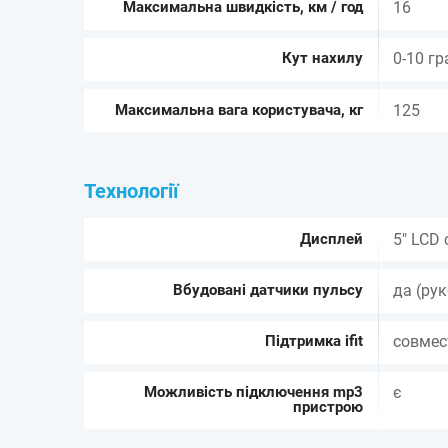
Максимальна швидкість, км / год
16
Кут нахилу
0-10 гр
Максимальна вага користувача, кг
125
Технології
Дисплей
5" LCD
Вбудовані датчики пульсу
да (ру
Підтримка ifit
совмес
Можливість підключення mp3
є
пристрою