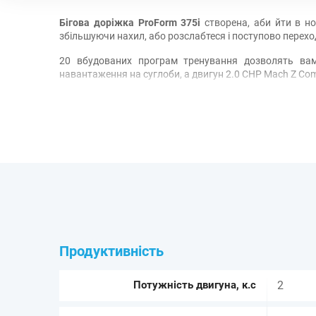
Бігова доріжка ProForm 375i
створена, аби йти в ног
збільшуючи нахил, або розслабтеся і поступово перехо
20 вбудованих програм тренування дозволять вам 
навантаження на суглоби, а двигун 2.0 CHP Mach Z Com
Коли ви промокли від поту і завершили тренування, 
продовжити свій день.
Поліпшите свої бігові вправи з цієї біговою доріжкою в
Продуктивність
Потужність двигуна, к.с
2