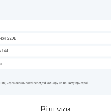
режі 220В
х144
и
них, через особливості передачі кольору на вашому пристрої.
Відгуки