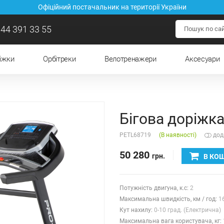
Офіційний постачальник на території України
44 391 33 55
ріжки
Орбітреки
Велотренажери
Аксесуари
Бігова доріжка
PETL68719
(В наявності)
дод
50 280
грн.
В КО
Потужність двигуна, к.с:
2
Максимальна швидкість, км / год:
1
Кут нахилу:
0-10 град. (Електрична)
Максимальна вага користувача, кг: