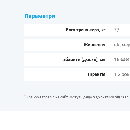
Параметри
Вага тренажера, кг
77
Живлення
від ме
Габарити (дхшхв), см
168х84
Гарантія
1-2 рок
*
Кольори товарів на сайті можуть дещо відрізнятися від реаль