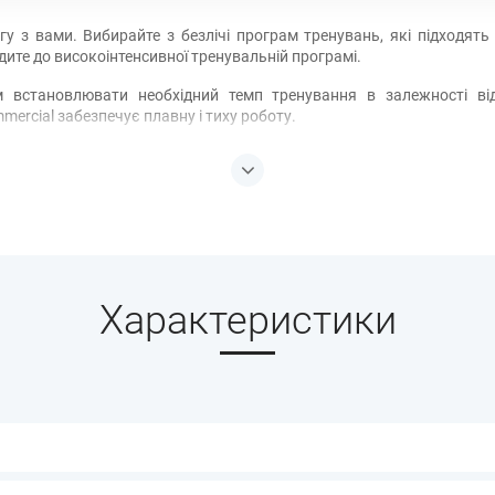
у з вами. Вибирайте з безлічі програм тренувань, які підходять 
дите до високоінтенсивної тренувальній програмі.
встановлювати необхідний темп тренування в залежності від 
mercial забезпечує плавну і тиху роботу.
функція SpaceSaver і система EasyLift допомагають легко прибрат
ід ProForm, щоб ви могли підтримувати свою мотивацію і швидше досяг
Характеристики