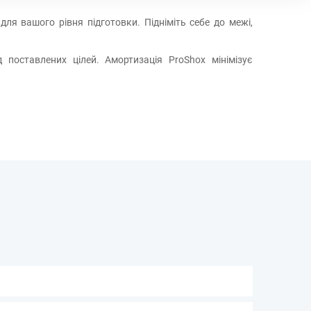
для вашого рівня підготовки. Підніміть себе до межі,
поставлених цілей. Амортизація ProShox мінімізує
и бігову доріжку, надаючи більше місця і дозволяючи
ати своїх цілей у фітнесі.