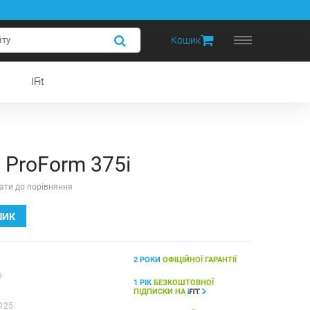
Кошик
IFit
 ProForm 375i
ати до порівняння
ШИК
2 РОКИ
ОФІЦІЙНОЇ ГАРАНТІЇ
6
1 РІК
БЕЗКОШТОВНОЇ
ПІДПИСКИ НА
125