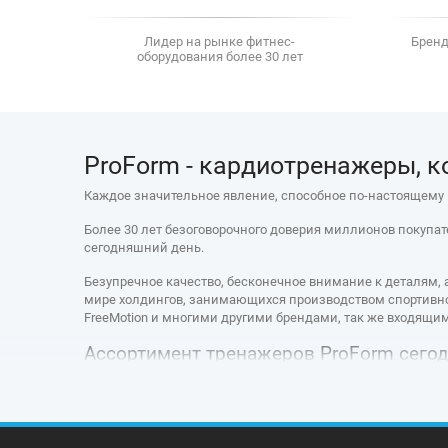
Лидер на рынке фитнес-
Бренд
оборудования более 30 лет
ProForm - кардиотренажеры, 
Каждое значительное явление, способное по-настоящему м
Более 30 лет безоговорочного доверия миллионов покупа
сегодняшний день.
Безупречное качество, бесконечное внимание к деталям, а
мире холдингов, занимающихся производством спортивног
FreeMotion и многими другими брендами, так же входящими 
Ассортимент тренажеров ProForm сего
На сегодняшний день продуктовая линейка бренда чрезв
аксессуары для фитнеса, которые Вы можете купить по лу
Каждый тренажер бренда представляет собой уникальное 