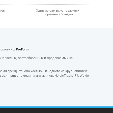
елем
Один из самых узнаваемых
спортивных брендов
есомненно,
ProForm
.
узнаваемых, востребованных и продаваемых на
мя бренд ProForm частью iFit - одного из крупнейших в
в один ряд с такими гигантами как NordicTrack, IFit, Weider,
ы: беговые дорожки, велотренажеры, орбитреки и
 спортивного оборудования. Это тренажеры, созданные