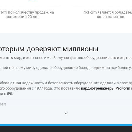
 №1 по количеству продаж на
ProForm является обладат
протяжении 20 лет
сотен патентов
которым доверяют миллионы
енять мир, имеет свое имя. В случае фитнес-оборудования это имя, н
телей по всему миру сделало оборудование бренда одним из наиболее 
бсолютная надежность и безопасность оборудования сделали в свое вре
о оборудования с 1977 года. Это поставило
кардиотренажеры ProForm
в iFit.
дня
ычайно широка - в
официальном интернет магазине ProForm
представлен
чшей цене в Украине с официальной гарантией 2 года.
сочетание инновационных технологий и лучших традиций производства